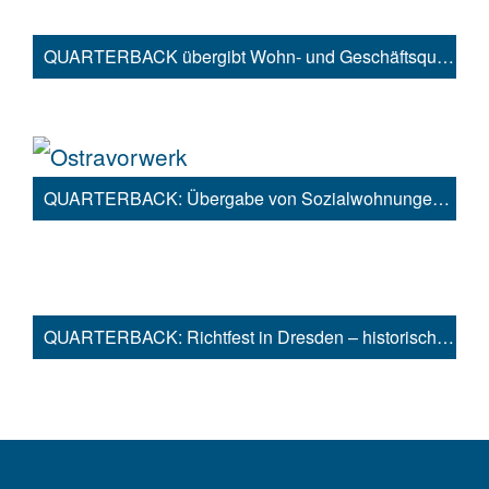
QUARTERBACK übergibt Wohn- und Geschäftsquartier Darwinbogen in Königs Wusterhausen bei Berlin an HIH
QUARTERBACK: Übergabe von Sozialwohnungen und Kindergarten im Dresdener Projekt „Ostravorwerk“
QUARTERBACK: Richtfest in Dresden – historisches Ostravorwerk wird zu zukunftsweisendem Stadtquartier