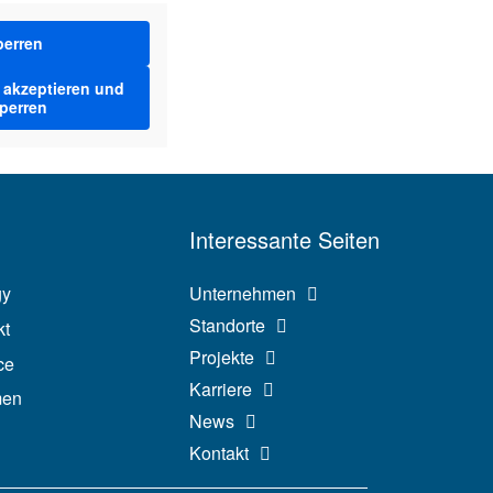
perren
e akzeptieren und
sperren
Interessante Seiten
gy
Unternehmen
Standorte
t
Projekte
ce
Karriere
men
News
Kontakt