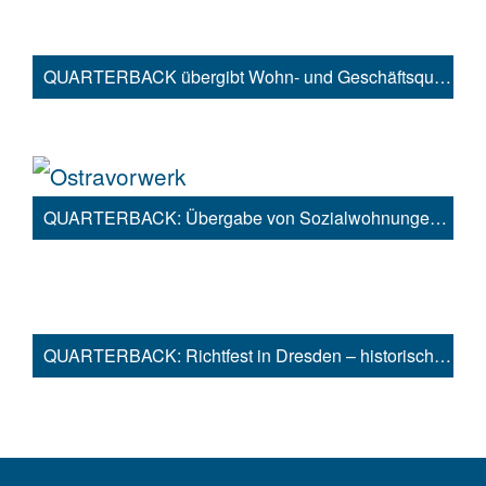
QUARTERBACK übergibt Wohn- und Geschäftsquartier Darwinbogen in Königs Wusterhausen bei Berlin an HIH
QUARTERBACK: Übergabe von Sozialwohnungen und Kindergarten im Dresdener Projekt „Ostravorwerk“
QUARTERBACK: Richtfest in Dresden – historisches Ostravorwerk wird zu zukunftsweisendem Stadtquartier