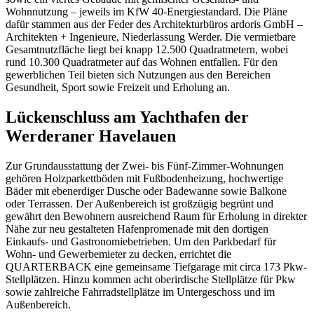
Wohnnutzung – jeweils im KfW 40-Energiestandard. Die Pläne
dafür stammen aus der Feder des Architekturbüros ardoris GmbH –
Architekten + Ingenieure, Niederlassung Werder. Die vermietbare
Gesamtnutzfläche liegt bei knapp 12.500 Quadratmetern, wobei
rund 10.300 Quadratmeter auf das Wohnen entfallen. Für den
gewerblichen Teil bieten sich Nutzungen aus den Bereichen
Gesundheit, Sport sowie Freizeit und Erholung an.
Lückenschluss am Yachthafen der
Werderaner Havelauen
Zur Grundausstattung der Zwei- bis Fünf-Zimmer-Wohnungen
gehören Holzparkettböden mit Fußbodenheizung, hochwertige
Bäder mit ebenerdiger Dusche oder Badewanne sowie Balkone
oder Terrassen. Der Außenbereich ist großzügig begrünt und
gewährt den Bewohnern ausreichend Raum für Erholung in direkter
Nähe zur neu gestalteten Hafenpromenade mit den dortigen
Einkaufs- und Gastronomiebetrieben. Um den Parkbedarf für
Wohn- und Gewerbemieter zu decken, errichtet die
QUARTERBACK eine gemeinsame Tiefgarage mit circa 173 Pkw-
Stellplätzen. Hinzu kommen acht oberirdische Stellplätze für Pkw
sowie zahlreiche Fahrradstellplätze im Untergeschoss und im
Außenbereich.