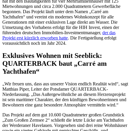
hat mit den Bautätigkeiten für vier Mehrfamilienhäuser mit 125
Mietwohnungen und circa 2.000 Quadratmetern Gewerbefläche
begonnen. Das Projekt läuft unter dem Namen „Carré am
Yachthafen“ und vereint ein modernes Wohnkonzept für alle
Generationen mit einer exklusiven Lage direkt am Wasser. Die
Umsetzung des Vorhabens erfolgt für die HIH Invest, einen der
führenden deutschen Immobilien-Investmentmanager,
der das
Projekt erst kürzlich erworben hatte
. Die Fertigstellung erfolgt
voraussichtlich noch im Jahr 2024.
Exklusives Wohnen mit Seeblick:
QUARTERBACK baut „Carré am
Yachthafen“
„Wir freuen uns, dass aus unserer Vision endlich Realität wird“, sagt
Matthias Piper, Leiter der Potsdamer QUARTERBACK-
Niederlassung. „Das Außergewöhnliche an diesem Herzensprojekt
ist sein maritimer Charakter, der den künftigen Bewohnerinnen und
Bewohnern eine ganz besondere Atmosphäre vermitteln wird.“
Das Projekt auf dem gut 10.600 Quadratmeter großen Grundstück
„Zum Großen Zernsee 2“ schließt die letzte Lücke am Yachthafen
der Werderaner Havelauen. Vorgesehen sind drei reine Wohnhäuser
sowie ein viertes Gebäude mit gemischter Geschäfts- und