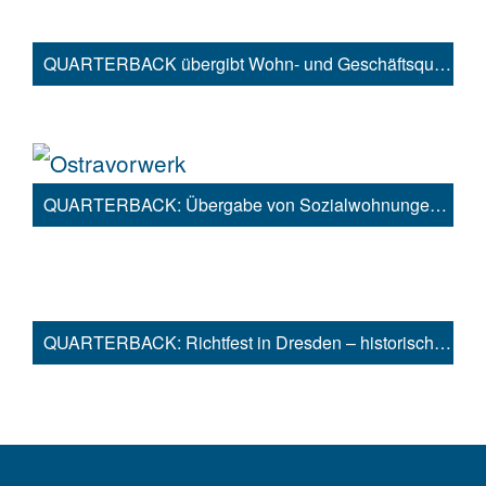
QUARTERBACK übergibt Wohn- und Geschäftsquartier Darwinbogen in Königs Wusterhausen bei Berlin an HIH
QUARTERBACK: Übergabe von Sozialwohnungen und Kindergarten im Dresdener Projekt „Ostravorwerk“
QUARTERBACK: Richtfest in Dresden – historisches Ostravorwerk wird zu zukunftsweisendem Stadtquartier