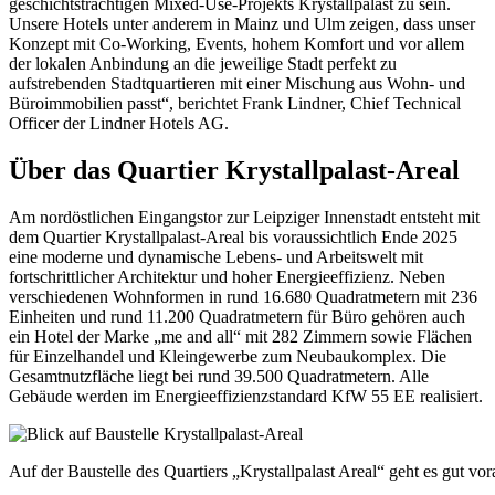
geschichtsträchtigen Mixed-Use-Projekts Krystallpalast zu sein.
Unsere Hotels unter anderem in Mainz und Ulm zeigen, dass unser
Konzept mit Co-Working, Events, hohem Komfort und vor allem
der lokalen Anbindung an die jeweilige Stadt perfekt zu
aufstrebenden Stadtquartieren mit einer Mischung aus Wohn- und
Büroimmobilien passt“, berichtet Frank Lindner, Chief Technical
Officer der Lindner Hotels AG.
Über das Quartier Krystallpalast-Areal
Am nordöstlichen Eingangstor zur Leipziger Innenstadt entsteht mit
dem Quartier Krystallpalast-Areal bis voraussichtlich Ende 2025
eine moderne und dynamische Lebens- und Arbeitswelt mit
fortschrittlicher Architektur und hoher Energieeffizienz. Neben
verschiedenen Wohnformen in rund 16.680 Quadratmetern mit 236
Einheiten und rund 11.200 Quadratmetern für Büro gehören auch
ein Hotel der Marke „me and all“ mit 282 Zimmern sowie Flächen
für Einzelhandel und Kleingewerbe zum Neubaukomplex. Die
Gesamtnutzfläche liegt bei rund 39.500 Quadratmetern. Alle
Gebäude werden im Energieeffizienzstandard KfW 55 EE realisiert.
Auf der Baustelle des Quartiers „Krystallpalast Areal“ geht es gut vor