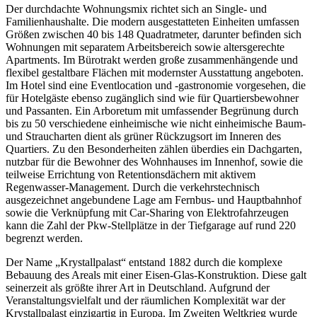
Der durchdachte Wohnungsmix richtet sich an Single- und
Familienhaushalte. Die modern ausgestatteten Einheiten umfassen
Größen zwischen 40 bis 148 Quadratmeter, darunter befinden sich
Wohnungen mit separatem Arbeitsbereich sowie altersgerechte
Apartments. Im Bürotrakt werden große zusammenhängende und
flexibel gestaltbare Flächen mit modernster Ausstattung angeboten.
Im Hotel sind eine Eventlocation und -gastronomie vorgesehen, die
für Hotelgäste ebenso zugänglich sind wie für Quartiersbewohner
und Passanten. Ein Arboretum mit umfassender Begrünung durch
bis zu 50 verschiedene einheimische wie nicht einheimische Baum-
und Straucharten dient als grüner Rückzugsort im Inneren des
Quartiers. Zu den Besonderheiten zählen überdies ein Dachgarten,
nutzbar für die Bewohner des Wohnhauses im Innenhof, sowie die
teilweise Errichtung von Retentionsdächern mit aktivem
Regenwasser-Management. Durch die verkehrstechnisch
ausgezeichnet angebundene Lage am Fernbus- und Hauptbahnhof
sowie die Verknüpfung mit Car-Sharing von Elektrofahrzeugen
kann die Zahl der Pkw-Stellplätze in der Tiefgarage auf rund 220
begrenzt werden.
Der Name „Krystallpalast“ entstand 1882 durch die komplexe
Bebauung des Areals mit einer Eisen-Glas-Konstruktion. Diese galt
seinerzeit als größte ihrer Art in Deutschland. Aufgrund der
Veranstaltungsvielfalt und der räumlichen Komplexität war der
Krystallpalast einzigartig in Europa. Im Zweiten Weltkrieg wurde