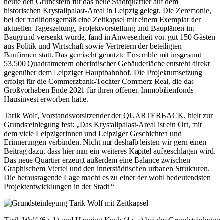
heute den Grundstein für das neue Stadtquartier auf dem
historischen Krystallpalast-Areal in Leipzig gelegt. Die Zeremonie,
bei der traditionsgemäß eine Zeitkapsel mit einem Exemplar der
aktuellen Tageszeitung, Projektvorstellung und Bauplänen im
Baugrund versenkt wurde, fand in Anwesenheit von gut 150 Gästen
aus Politik und Wirtschaft sowie Vertretern der beteiligten
Baufirmen statt. Das gemischt genutzte Ensemble mit insgesamt
53.500 Quadratmetern oberirdischer Gebäudefläche entsteht direkt
gegenüber dem Leipziger Hauptbahnhof. Die Projektumsetzung
erfolgt für die Commerzbank-Tochter Commerz Real, die das
Großvorhaben Ende 2021 für ihren offenen Immobilienfonds
Hausinvest erworben hatte.
Tarik Wolf, Vorstandsvorsitzender der QUARTERBACK, hielt zur
Grundsteinlegung fest: „Das Krystallpalast-Areal ist ein Ort, mit
dem viele Leipzigerinnen und Leipziger Geschichten und
Erinnerungen verbinden. Nicht nur deshalb leisten wir gern einen
Beitrag dazu, dass hier nun ein weiteres Kapitel aufgeschlagen wird.
Das neue Quartier erzeugt außerdem eine Balance zwischen
Graphischem Viertel und den innerstädtischen urbanen Strukturen.
Die herausragende Lage macht es zu einer der wohl bedeutendsten
Projektentwicklungen in der Stadt.“
Tarik Wolf (6.v.l.) und Henning Koch (4.v.r.) bei der Grundsteinleg