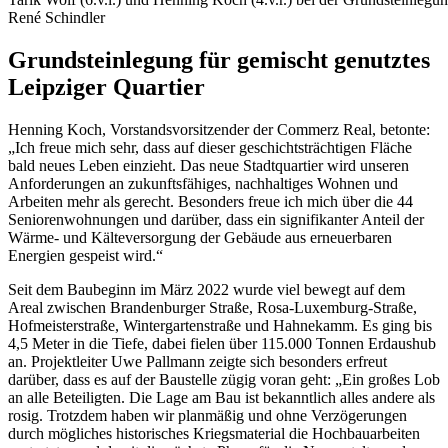
René Schindler
Grundsteinlegung für gemischt genutztes
Leipziger Quartier
Henning Koch, Vorstandsvorsitzender der Commerz Real, betonte:
„Ich freue mich sehr, dass auf dieser geschichtsträchtigen Fläche
bald neues Leben einzieht. Das neue Stadtquartier wird unseren
Anforderungen an zukunftsfähiges, nachhaltiges Wohnen und
Arbeiten mehr als gerecht. Besonders freue ich mich über die 44
Seniorenwohnungen und darüber, dass ein signifikanter Anteil der
Wärme- und Kälteversorgung der Gebäude aus erneuerbaren
Energien gespeist wird.“
Seit dem Baubeginn im März 2022 wurde viel bewegt auf dem
Areal zwischen Brandenburger Straße, Rosa-Luxemburg-Straße,
Hofmeisterstraße, Wintergartenstraße und Hahnekamm. Es ging bis
4,5 Meter in die Tiefe, dabei fielen über 115.000 Tonnen Erdaushub
an. Projektleiter Uwe Pallmann zeigte sich besonders erfreut
darüber, dass es auf der Baustelle zügig voran geht: „Ein großes Lob
an alle Beteiligten. Die Lage am Bau ist bekanntlich alles andere als
rosig. Trotzdem haben wir planmäßig und ohne Verzögerungen
durch mögliches historisches Kriegsmaterial die Hochbauarbeiten