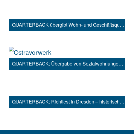
QUARTERBACK übergibt Wohn- und Geschäftsquartier Darwinbogen in Königs Wusterhausen bei Berlin an HIH
QUARTERBACK: Übergabe von Sozialwohnungen und Kindergarten im Dresdener Projekt „Ostravorwerk“
QUARTERBACK: Richtfest in Dresden – historisches Ostravorwerk wird zu zukunftsweisendem Stadtquartier