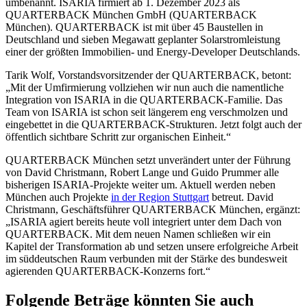
umbenannt. ISARIA firmiert ab 1. Dezember 2023 als
QUARTERBACK München GmbH (QUARTERBACK
München). QUARTERBACK ist mit über 45 Baustellen in
Deutschland und sieben Megawatt geplanter Solarstromleistung
einer der größten Immobilien- und Energy-Developer Deutschlands.
Tarik Wolf, Vorstandsvorsitzender der QUARTERBACK, betont:
„Mit der Umfirmierung vollziehen wir nun auch die namentliche
Integration von ISARIA in die QUARTERBACK-Familie. Das
Team von ISARIA ist schon seit längerem eng verschmolzen und
eingebettet in die QUARTERBACK-Strukturen. Jetzt folgt auch der
öffentlich sichtbare Schritt zur organischen Einheit.“
QUARTERBACK München setzt unverändert unter der Führung
von David Christmann, Robert Lange und Guido Prummer alle
bisherigen ISARIA-Projekte weiter um. Aktuell werden neben
München auch Projekte
in der Region Stuttgart
betreut. David
Christmann, Geschäftsführer QUARTERBACK München, ergänzt:
„ISARIA agiert bereits heute voll integriert unter dem Dach von
QUARTERBACK. Mit dem neuen Namen schließen wir ein
Kapitel der Transformation ab und setzen unsere erfolgreiche Arbeit
im süddeutschen Raum verbunden mit der Stärke des bundesweit
agierenden QUARTERBACK-Konzerns fort.“
Folgende Beträge könnten Sie auch