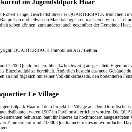
ikareal im Jugendstilpark Haar
an“, sagt Robert Lange, Geschäftsführer der QUARTERBACK München
upreisen und teilweisen Materialengpässen realisieren wir das Teilpro
heit geben können, zum anderen auch gegenüber der Gemeinde Haar, di
pyright: QUARTERBACK Immobilien AG / Bettina
rund 1.200 Quadratmetern über 14 hochwertig ausgestattete Eigentum
ls Einzelstellplätze bereithält. Äußerlich besticht das neue Gebäude d
en an und fügt sich mit seiner Vollklinkerfassade, den bodentiefen Fen
quartier Le Village
tilpark Haar mit dem Projekt Le Village aus dem Dornröschenschlaf
Jugendstilbauten waren 1907 im Pavillonstil errichtet worden. Die Q
uckelementen behutsam, baut ihr Inneres zu hochmodern ausgestattet
 vier Zimmern auf rund 23.000 Quadratmetern Gesamtwohnfläche. Davo
agen.