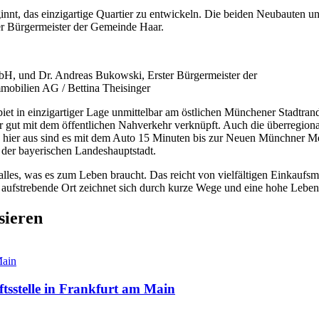
 das einzigartige Quartier zu entwickeln. Die beiden Neubauten und 
r Bürgermeister der Gemeinde Haar.
und Dr. Andreas Bukowski, Erster Bürgermeister der
bilien AG / Bettina Theisinger
ebiet in einzigartiger Lage unmittelbar am östlichen Münchener Stadt
ehr gut mit dem öffentlichen Nahverkehr verknüpft. Auch die überregio
n hier aus sind es mit dem Auto 15 Minuten bis zur Neuen Münchner Me
der bayerischen Landeshauptstadt.
lles, was es zum Leben braucht. Das reicht von vielfältigen Einkaufsm
 aufstrebende Ort zeichnet sich durch kurze Wege und eine hohe Lebens
sieren
stelle in Frankfurt am Main