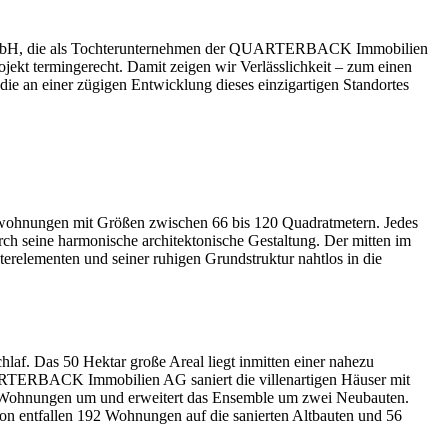
 GmbH, die als Tochterunternehmen der QUARTERBACK Immobilien
jekt termingerecht. Damit zeigen wir Verlässlichkeit – zum einen
e an einer zügigen Entwicklung dieses einzigartigen Standortes
swohnungen mit Größen zwischen 66 bis 120 Quadratmetern. Jedes
urch seine harmonische architektonische Gestaltung. Der mitten im
sterelementen und seiner ruhigen Grundstruktur nahtlos in die
. Das 50 Hektar große Areal liegt inmitten einer nahezu
UARTERBACK Immobilien AG saniert die villenartigen Häuser mit
en Wohnungen um und erweitert das Ensemble um zwei Neubauten.
n entfallen 192 Wohnungen auf die sanierten Altbauten und 56