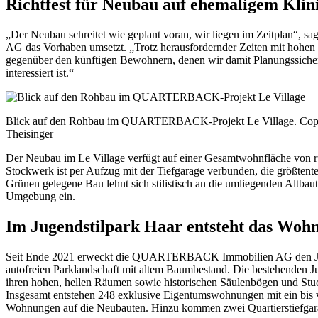
Richtfest für Neubau auf ehemaligem Klin
„Der Neubau schreitet wie geplant voran, wir liegen im Zeitpl
AG das Vorhaben umsetzt. „Trotz herausfordernder Zeiten mit hohen Ba
gegenüber den künftigen Bewohnern, denen wir damit Planungssicher
interessiert ist.“
Blick auf den Rohbau im QUARTERBACK-Projekt Le Village. Co
Theisinger
Der Neubau im Le Village verfügt auf einer Gesamtwohnfläche von 
Stockwerk ist per Aufzug mit der Tiefgarage verbunden, die größtentei
Grünen gelegene Bau lehnt sich stilistisch an die umliegenden Altbaut
Umgebung ein.
Im Jugendstilpark Haar entsteht das Wohn
Seit Ende 2021 erweckt die QUARTERBACK Immobilien AG den Jugends
autofreien Parklandschaft mit altem Baumbestand. Die bestehenden 
ihren hohen, hellen Räumen sowie historischen Säulenbögen und St
Insgesamt entstehen 248 exklusive Eigentumswohnungen mit ein bis
Wohnungen auf die Neubauten. Hinzu kommen zwei Quartierstiefgar